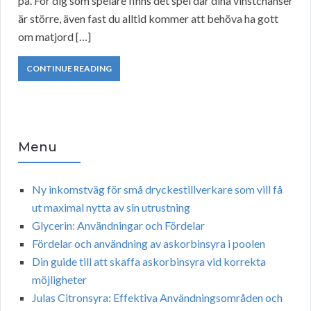
på. För dig som spelare finns det spel där dina vinstchanser
är större, även fast du alltid kommer att behöva ha gott
om matjord […]
CONTINUE READING
Menu
Ny inkomstväg för små dryckestillverkare som vill få
ut maximal nytta av sin utrustning
Glycerin: Användningar och Fördelar
Fördelar och användning av askorbinsyra i poolen
Din guide till att skaffa askorbinsyra vid korrekta
möjligheter
Julas Citronsyra: Effektiva Användningsområden och