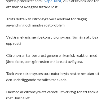
specialprodukter som
Evapo-Rust
, vilka är utvecklade för
att snabbt avlägsna tuffare rost.
Trots detta kan citronsyra vara adekvat för daglig
användning och mindre rostproblem.
Vad är mekanismen bakom citronsyrans förmåga att lösa
upp rost?
Citronsyran tar bort rost genom en kemisk reaktion med
järnoxiden, som gör rosten enklare att avlägsna.
Tack vare citronsyrans sura natur bryts rosten ner utan att
den underliggande metallen tar skada.
Därmed är citronsyra ett värdefullt verktyg för att tackla
rost i hushållet.