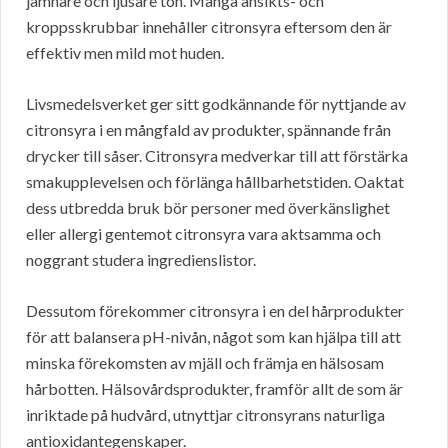
jämnare och ljusare ton. Många ansikts- och
kroppsskrubbar innehåller citronsyra eftersom den är
effektiv men mild mot huden.
Livsmedelsverket ger sitt godkännande för nyttjande av
citronsyra i en mångfald av produkter, spännande från
drycker till såser. Citronsyra medverkar till att förstärka
smakupplevelsen och förlänga hållbarhetstiden. Oaktat
dess utbredda bruk bör personer med överkänslighet
eller allergi gentemot citronsyra vara aktsamma och
noggrant studera ingredienslistor.
Dessutom förekommer citronsyra i en del hårprodukter
för att balansera pH-nivån, något som kan hjälpa till att
minska förekomsten av mjäll och främja en hälsosam
hårbotten. Hälsovårdsprodukter, framför allt de som är
inriktade på hudvård, utnyttjar citronsyrans naturliga
antioxidantegenskaper.