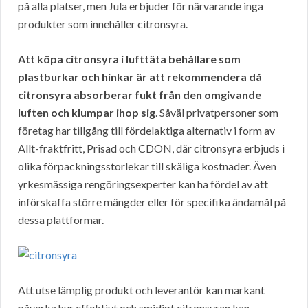
på alla platser, men Jula erbjuder för närvarande inga
produkter som innehåller citronsyra.
Att köpa citronsyra i lufttäta behållare som
plastburkar och hinkar är att rekommendera då
citronsyra absorberar fukt från den omgivande
luften och klumpar ihop sig
. Såväl privatpersoner som
företag har tillgång till fördelaktiga alternativ i form av
Allt-fraktfritt, Prisad och CDON, där citronsyra erbjuds i
olika förpackningsstorlekar till skäliga kostnader. Även
yrkesmässiga rengöringsexperter kan ha fördel av att
införskaffa större mängder eller för specifika ändamål på
dessa plattformar.
Att utse lämplig produkt och leverantör kan markant
påverka hur effektivt och smidigt citronsyran kan