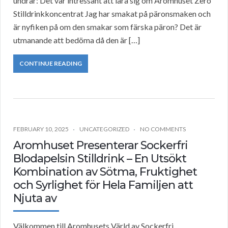
undrar: Det var intressant att lära sig om Aromhuset Zero
Stilldrinkkoncentrat Jag har smakat på päronsmaken och
är nyfiken på om den smakar som färska päron? Det är
utmanande att bedöma då den är […]
CONTINUE READING
FEBRUARY 10, 2025
UNCATEGORIZED
NO COMMENTS
Aromhuset Presenterar Sockerfri
Blodapelsin Stilldrink – En Utsökt
Kombination av Sötma, Fruktighet
och Syrlighet för Hela Familjen att
Njuta av
Välkommen till Aromhusets Värld av Sockerfri