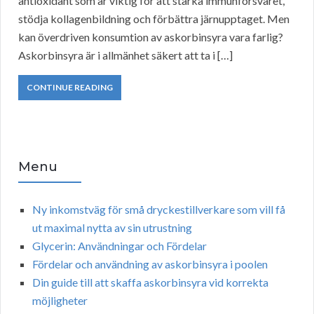
antioxidant som är viktig för att stärka immunförsvaret,
stödja kollagenbildning och förbättra järnupptaget. Men
kan överdriven konsumtion av askorbinsyra vara farlig?
Askorbinsyra är i allmänhet säkert att ta i […]
CONTINUE READING
Menu
Ny inkomstväg för små dryckestillverkare som vill få
ut maximal nytta av sin utrustning
Glycerin: Användningar och Fördelar
Fördelar och användning av askorbinsyra i poolen
Din guide till att skaffa askorbinsyra vid korrekta
möjligheter