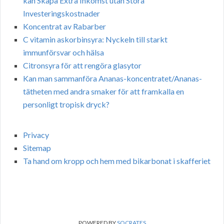
kan Skapa Extra Inkomst utan Stora
Investeringskostnader
Koncentrat av Rabarber
C vitamin askorbinsyra: Nyckeln till starkt
immunförsvar och hälsa
Citronsyra för att rengöra glasytor
Kan man sammanföra Ananas-koncentratet/Ananas-
tätheten med andra smaker för att framkalla en
personligt tropisk dryck?
Privacy
Sitemap
Ta hand om kropp och hem med bikarbonat i skafferiet
POWERED BY
SOCRATES