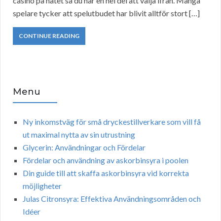
casino på nätet så du har en hel del att välja ifrån. Många
spelare tycker att spelutbudet har blivit alltför stort […]
CONTINUE READING
Menu
Ny inkomstväg för små dryckestillverkare som vill få
ut maximal nytta av sin utrustning
Glycerin: Användningar och Fördelar
Fördelar och användning av askorbinsyra i poolen
Din guide till att skaffa askorbinsyra vid korrekta
möjligheter
Julas Citronsyra: Effektiva Användningsområden och
Idéer