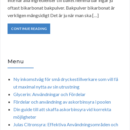
inte har alla ingredienser till baket hemma där ingår ju
oftast bikarbonat bakpulver. Bakpulver bikarbonat är
verkligen mångsidigt Det är ju när man ska […]
CONTINUE READING
Menu
Ny inkomstväg för små dryckestillverkare som vill få
ut maximal nytta av sin utrustning
Glycerin: Användningar och Fördelar
Fördelar och användning av askorbinsyra i poolen
Din guide till att skaffa askorbinsyra vid korrekta
möjligheter
Julas Citronsyra: Effektiva Användningsområden och