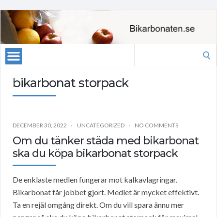
Search
for:
bikarbonat storpack
DECEMBER 30, 2022
UNCATEGORIZED
NO COMMENTS
Om du tänker städa med bikarbonat
ska du köpa bikarbonat storpack
De enklaste medlen fungerar mot kalkavlagringar.
Bikarbonat får jobbet gjort. Medlet är mycket effektivt.
Ta en rejäl omgång direkt. Om du vill spara ännu mer