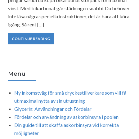
pengar så ska du köpa bikarbonat storpack för maximal
vinst. Med bikarbonat går städningen snabbt Du behöver
inte läsa några speciella instruktioner, det är bara att köra
igång. Så rent […]
CONTINUE READING
Menu
Ny inkomstväg för små dryckestillverkare som vill få
ut maximal nytta av sin utrustning
Glycerin: Användningar och Fördelar
Fördelar och användning av askorbinsyra i poolen
Din guide till att skaffa askorbinsyra vid korrekta
möjligheter