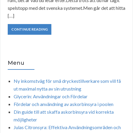
runt, det är vad du letar efter.Detta trots att du har tagit
spelstopp med det svenska systemet.Men går det att hitta
[…]
CONTINUE READING
Menu
Ny inkomstväg för små dryckestillverkare som vill få
ut maximal nytta av sin utrustning
Glycerin: Användningar och Fördelar
Fördelar och användning av askorbinsyra i poolen
Din guide till att skaffa askorbinsyra vid korrekta
möjligheter
Julas Citronsyra: Effektiva Användningsområden och