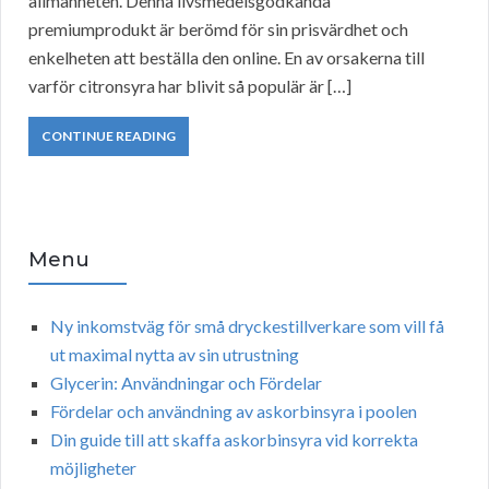
allmänheten. Denna livsmedelsgodkända
premiumprodukt är berömd för sin prisvärdhet och
enkelheten att beställa den online. En av orsakerna till
varför citronsyra har blivit så populär är […]
CONTINUE READING
Menu
Ny inkomstväg för små dryckestillverkare som vill få
ut maximal nytta av sin utrustning
Glycerin: Användningar och Fördelar
Fördelar och användning av askorbinsyra i poolen
Din guide till att skaffa askorbinsyra vid korrekta
möjligheter