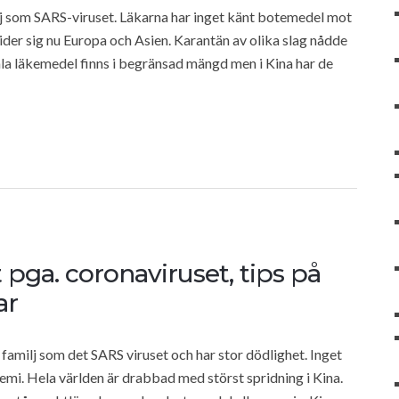
j som SARS-viruset. Läkarna har inget känt botemedel mot
ider sig nu Europa och Asien. Karantän av olika slag nådde
rala läkemedel finns i begränsad mängd men i Kina har de
pga. coronaviruset, tips på
ar
milj som det SARS viruset och har stor dödlighet. Inget
emi. Hela världen är drabbad med störst spridning i Kina.