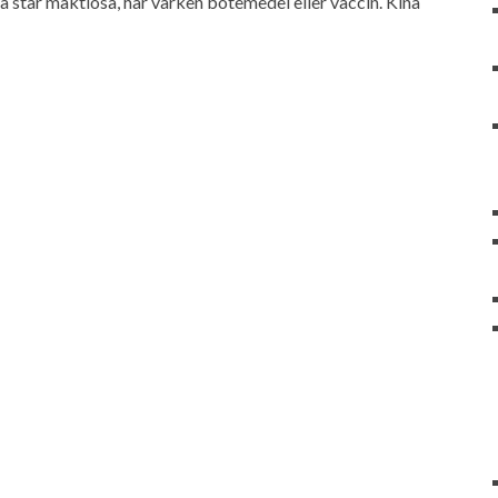
a står maktlösa, har varken botemedel eller vaccin. Kina