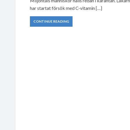
Miljontals människor hålls redan i karantän. Läkarn
har startat försök med C-vitamin […]
CONTINUE READING