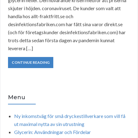
glycerin heller. Den nuvarande krisen medför att priserna
skjuter i höjden. coronaviruset. De kunder som valt att
handla hos allt-fraktfritt.se och
desinfektionsfabriken.com har fått sina varor direkt.se
(och för företagskunder desinfektionsfabriken.com) har
trots detta sedan första dagen av pandemin kunnat
leverera […]
CONTINUE READING
Menu
Ny inkomstväg för små dryckestillverkare som vill få
ut maximal nytta av sin utrustning
Glycerin: Användningar och Fördelar