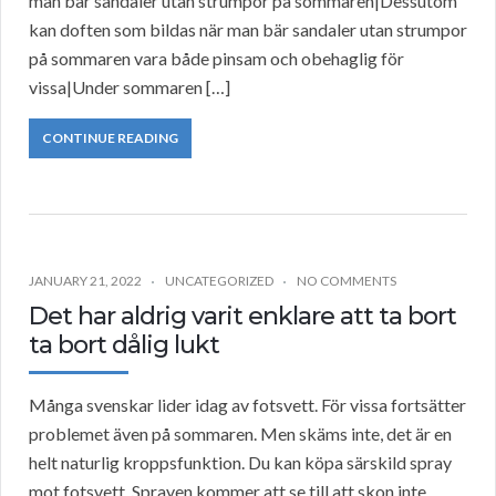
man bär sandaler utan strumpor på sommaren|Dessutom
kan doften som bildas när man bär sandaler utan strumpor
på sommaren vara både pinsam och obehaglig för
vissa|Under sommaren […]
CONTINUE READING
JANUARY 21, 2022
UNCATEGORIZED
NO COMMENTS
Det har aldrig varit enklare att ta bort
ta bort dålig lukt
Många svenskar lider idag av fotsvett. För vissa fortsätter
problemet även på sommaren. Men skäms inte, det är en
helt naturlig kroppsfunktion. Du kan köpa särskild spray
mot fotsvett. Sprayen kommer att se till att skon inte