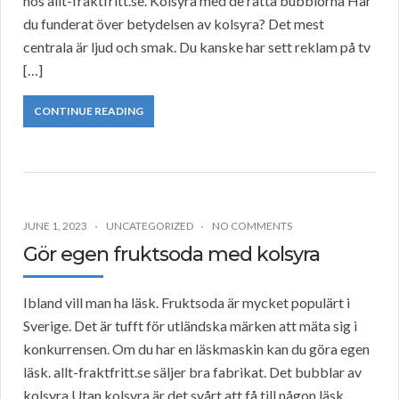
hos allt-fraktfritt.se. Kolsyra med de rätta bubblorna Har
du funderat över betydelsen av kolsyra? Det mest
centrala är ljud och smak. Du kanske har sett reklam på tv
[…]
CONTINUE READING
JUNE 1, 2023
UNCATEGORIZED
NO COMMENTS
Gör egen fruktsoda med kolsyra
Ibland vill man ha läsk. Fruktsoda är mycket populärt i
Sverige. Det är tufft för utländska märken att mäta sig i
konkurrensen. Om du har en läskmaskin kan du göra egen
läsk. allt-fraktfritt.se säljer bra fabrikat. Det bubblar av
kolsyra Utan kolsyra är det svårt att få till någon läsk.