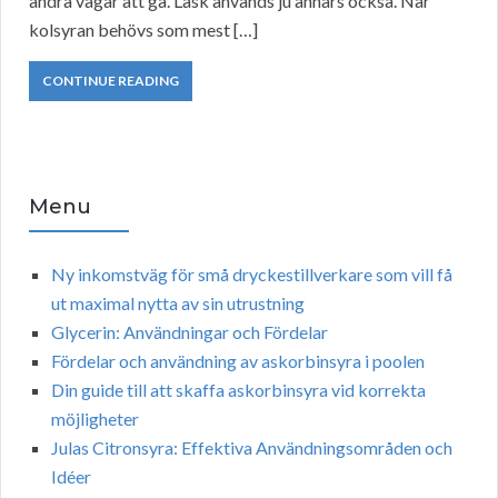
andra vägar att gå. Läsk används ju annars också. När
kolsyran behövs som mest […]
CONTINUE READING
Menu
Ny inkomstväg för små dryckestillverkare som vill få
ut maximal nytta av sin utrustning
Glycerin: Användningar och Fördelar
Fördelar och användning av askorbinsyra i poolen
Din guide till att skaffa askorbinsyra vid korrekta
möjligheter
Julas Citronsyra: Effektiva Användningsområden och
Idéer