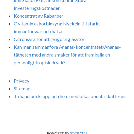
kan Skapa Extra Inkomst utan Stora
Investeringskostnader
Koncentrat av Rabarber
C vitamin askorbinsyra: Nyckeln till starkt
immunförsvar och hälsa
Citronsyra för att rengöra glasytor
Kan man sammanföra Ananas-koncentratet/Ananas-
tätheten med andra smaker för att framkalla en
personligt tropisk dryck?
Privacy
Sitemap
Ta hand om kropp och hem med bikarbonat i skafferiet
POWERED BY
SOCRATES