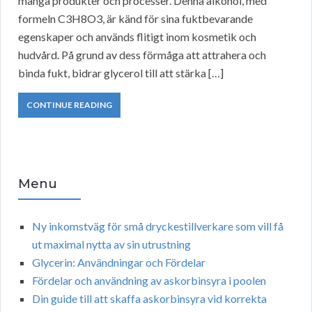
många produkter och processer. Denna alkohol, med
formeln C3H8O3, är känd för sina fuktbevarande
egenskaper och används flitigt inom kosmetik och
hudvård. På grund av dess förmåga att attrahera och
binda fukt, bidrar glycerol till att stärka […]
CONTINUE READING
Menu
Ny inkomstväg för små dryckestillverkare som vill få
ut maximal nytta av sin utrustning
Glycerin: Användningar och Fördelar
Fördelar och användning av askorbinsyra i poolen
Din guide till att skaffa askorbinsyra vid korrekta