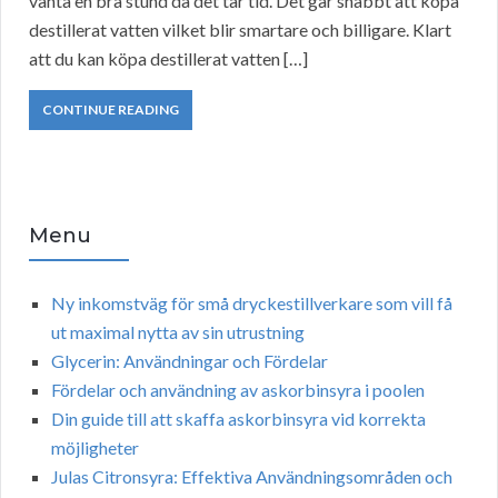
vänta en bra stund då det tar tid. Det går snabbt att köpa
destillerat vatten vilket blir smartare och billigare. Klart
att du kan köpa destillerat vatten […]
CONTINUE READING
Menu
Ny inkomstväg för små dryckestillverkare som vill få
ut maximal nytta av sin utrustning
Glycerin: Användningar och Fördelar
Fördelar och användning av askorbinsyra i poolen
Din guide till att skaffa askorbinsyra vid korrekta
möjligheter
Julas Citronsyra: Effektiva Användningsområden och