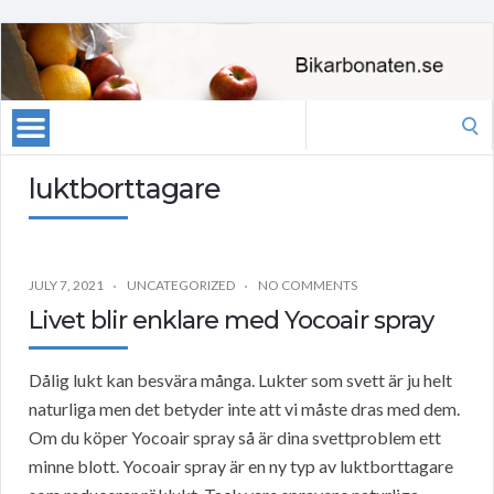
Search
for:
luktborttagare
JULY 7, 2021
UNCATEGORIZED
NO COMMENTS
Livet blir enklare med Yocoair spray
Dålig lukt kan besvära många. Lukter som svett är ju helt
naturliga men det betyder inte att vi måste dras med dem.
Om du köper Yocoair spray så är dina svettproblem ett
minne blott. Yocoair spray är en ny typ av luktborttagare