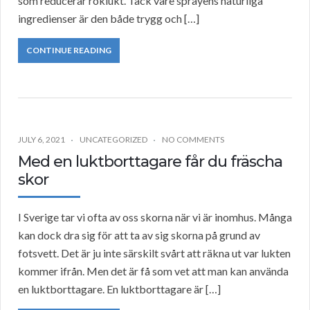
som reducerar röklukt. Tack vare sprayens naturliga
ingredienser är den både trygg och […]
CONTINUE READING
JULY 6, 2021
UNCATEGORIZED
NO COMMENTS
Med en luktborttagare får du fräscha
skor
I Sverige tar vi ofta av oss skorna när vi är inomhus. Många
kan dock dra sig för att ta av sig skorna på grund av
fotsvett. Det är ju inte särskilt svårt att räkna ut var lukten
kommer ifrån. Men det är få som vet att man kan använda
en luktborttagare. En luktborttagare är […]