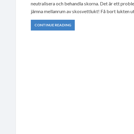
neutralisera och behandla skorna. Det är ett prob
jämna mellanrum av skosvettlukt! Få bort lukten uta
CONTINUE READING