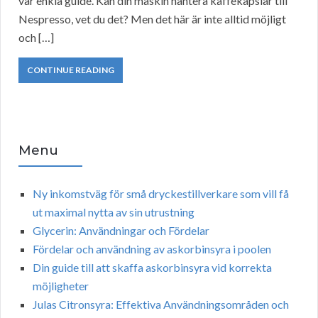
vår enkla guide. Kan din maskin hantera kaffekapslar till
Nespresso, vet du det? Men det här är inte alltid möjligt
och […]
CONTINUE READING
Menu
Ny inkomstväg för små dryckestillverkare som vill få
ut maximal nytta av sin utrustning
Glycerin: Användningar och Fördelar
Fördelar och användning av askorbinsyra i poolen
Din guide till att skaffa askorbinsyra vid korrekta
möjligheter
Julas Citronsyra: Effektiva Användningsområden och