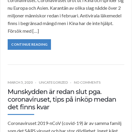
coronaviruset. Coronaviruset bröt ut i Kina och sprider sig
nu Europa och Asien. Karantän av olika slag nådde över 2
miljoner människor redan i februari. Antivirala läkemedel
finns i begränsad mängd men i Kina har de inte hjälpt.
Försök med […]
CONTINUE READING
MARCH 5, 2020
UNCATEGORIZED
NO COMMENTS
Munskydden är redan slut pga.
coronaviruset, tips på inköp medan
det finns kvar
Coronaviruset 2019-nCoV (covid-19) är av samma familj
som det SARS viruset och har stor dödlighet. Inget känt