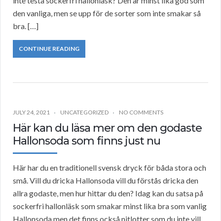
inte testa sockerfri hallonläsk? Den är minst lika god som
den vanliga, men se upp för de sorter som inte smakar så
bra. […]
CONTINUE READING
JULY 24, 2021
UNCATEGORIZED
NO COMMENTS
Här kan du läsa mer om den godaste
Hallonsoda som finns just nu
Här har du en traditionell svensk dryck för båda stora och
små. Vill du dricka Hallonsoda vill du förstås dricka den
allra godaste, men hur hittar du den? Idag kan du satsa på
sockerfri hallonläsk som smakar minst lika bra som vanlig
Hallonsoda men det finns också nitlotter som du inte vill