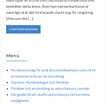
olika typer av SODA som tvättsoda och målarsoda som
innehåller detta ämne. Även fast natriumkarbonat är
naturligt så är det fortfarande starkt nog för rengöring.
Eftersom det […]
CONTINUE READING
Menu
Ny inkomstväg för små dryckestillverkare som vill få
ut maximal nytta av sin utrustning
Glycerin: Användningar och Fördelar
Fördelar och användning av askorbinsyra i poolen
Din guide till att skaffa askorbinsyra vid korrekta
möjligheter