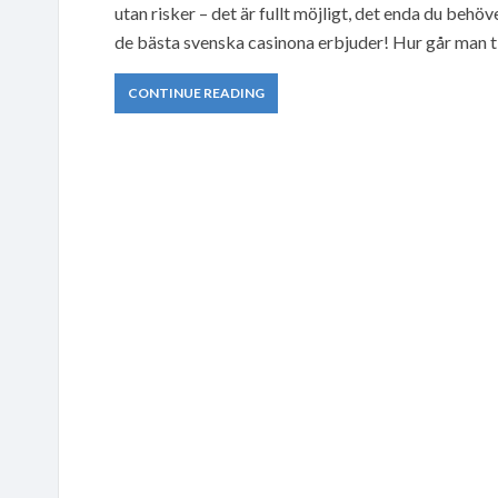
utan risker – det är fullt möjligt, det enda du behöv
de bästa svenska casinona erbjuder! Hur går man ti
CONTINUE READING