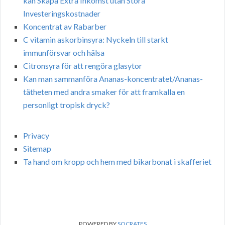
kan Skapa Extra Inkomst utan Stora
Investeringskostnader
Koncentrat av Rabarber
C vitamin askorbinsyra: Nyckeln till starkt
immunförsvar och hälsa
Citronsyra för att rengöra glasytor
Kan man sammanföra Ananas-koncentratet/Ananas-
tätheten med andra smaker för att framkalla en
personligt tropisk dryck?
Privacy
Sitemap
Ta hand om kropp och hem med bikarbonat i skafferiet
POWERED BY
SOCRATES