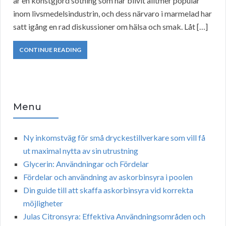
är en konstgjord sötning som har blivit alltmer populär
inom livsmedelsindustrin, och dess närvaro i marmelad har
satt igång en rad diskussioner om hälsa och smak. Låt […]
CONTINUE READING
Menu
Ny inkomstväg för små dryckestillverkare som vill få
ut maximal nytta av sin utrustning
Glycerin: Användningar och Fördelar
Fördelar och användning av askorbinsyra i poolen
Din guide till att skaffa askorbinsyra vid korrekta
möjligheter
Julas Citronsyra: Effektiva Användningsområden och