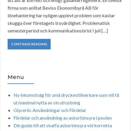
att allt är korrekt och enligt gällande regelverk. En svensk
firma som anlitat Beviso Ekonomibyrå AB för
lönehantering har nyligen upplevt problem som kastar
skugga över företagets trovärdighet. Problematisk
semesterperiod och kommunikationsbrist I juli […]
CONTINUE READING
Menu
Ny inkomstväg för små dryckestillverkare som vill få
ut maximal nytta av sin utrustning
Glycerin: Användningar och Fördelar
Fördelar och användning av askorbinsyra i poolen
Din guide till att skaffa askorbinsyra vid korrekta