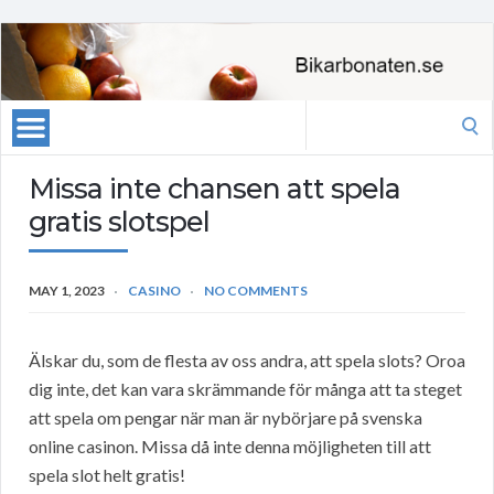
Search
for:
Missa inte chansen att spela
gratis slotspel
MAY 1, 2023
CASINO
NO COMMENTS
Älskar du, som de flesta av oss andra, att spela slots? Oroa
dig inte, det kan vara skrämmande för många att ta steget
att spela om pengar när man är nybörjare på svenska
online casinon. Missa då inte denna möjligheten till att
spela slot helt gratis!