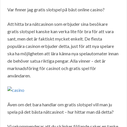
Var finner jag gratis slotspel på bäst online casino?
Att hitta bra nätcasinon som erbjuder sina besökare
gratis slotspel kanske kan verka lite för bra för att vara
sant, men det är faktiskt mycket enkelt. De flesta
populära casinon erbjuder detta, just för att nya spelare
ska ha möjligheten att lära känna nya spelautomater innan
de behöver satsa riktiga pengar. Alla vinner – det är
marknadsföring för casinot och gratis spel för
användaren.
Även om det bara handlar om gratis slotspel vill man ju
spela på det bästa nätcasinot – hur hittar man då detta?
Vi rekommenderar att du skänker följande saker en tanke