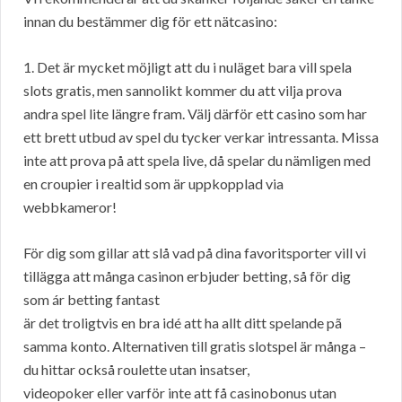
innan du bestämmer dig för ett nätcasino:
1. Det är mycket möjligt att du i nuläget bara vill spela
slots gratis, men sannolikt kommer du att vilja prova
andra spel lite längre fram. Välj därför ett casino som har
ett brett utbud av spel du tycker verkar intressanta. Missa
inte att prova på att spela live, då spelar du nämligen med
en croupier i realtid som är uppkopplad via
webbkameror!
För dig som gillar att slå vad på dina favoritsporter vill vi
tillägga att många casinon erbjuder betting, så för dig
som ár betting fantast
är det troligtvis en bra idé att ha allt ditt spelande pã
samma konto. Alternativen till gratis slotspel är många –
du hittar också roulette utan insatser,
videopoker eller varför inte att få casinobonus utan