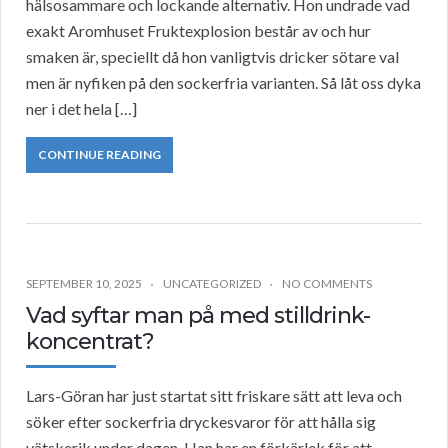
hälsosammare och lockande alternativ. Hon undrade vad
exakt Aromhuset Fruktexplosion består av och hur
smaken är, speciellt då hon vanligtvis dricker sötare val
men är nyfiken på den sockerfria varianten. Så låt oss dyka
ner i det hela […]
CONTINUE READING
SEPTEMBER 10, 2025
UNCATEGORIZED
NO COMMENTS
Vad syftar man på med stilldrink-
koncentrat?
Lars-Göran har just startat sitt friskare sätt att leva och
söker efter sockerfria dryckesvaror för att hålla sig
vätskerik under dagen. Han har en förkärlek för att