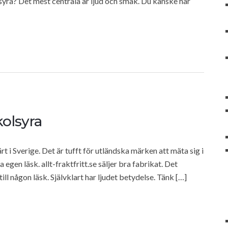
yra? Det mest centrala är ljud och smak. Du kanske har
olsyra
t i Sverige. Det är tufft för utländska märken att mäta sig i
gen läsk. allt-fraktfritt.se säljer bra fabrikat. Det
ill någon läsk. Självklart har ljudet betydelse. Tänk […]