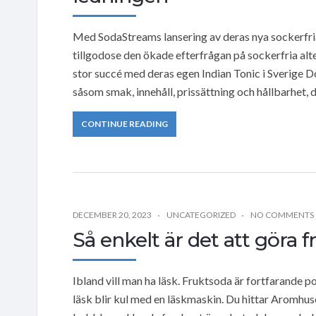
Med SodaStreams lansering av deras nya sockerfria 
tillgodose den ökade efterfrågan på sockerfria alt
stor succé med deras egen Indian Tonic i Sverige 
såsom smak, innehåll, prissättning och hållbarhet, 
CONTINUE READING
DECEMBER 20, 2023
UNCATEGORIZED
NO COMMENTS
Så enkelt är det att göra 
Ibland vill man ha läsk. Fruktsoda är fortfarande p
läsk blir kul med en läskmaskin. Du hittar Aromhuse