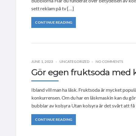
bubblorna Har du funderat över betydelsen av kols
sett reklam på tv […]
CONTINUE READING
JUNE 1, 2023
UNCATEGORIZED
NO COMMENTS
Gör egen fruktsoda med k
Ibland vill man ha läsk. Fruktsoda är mycket populär
konkurrensen. Om du har en läskmaskin kan du göra e
bubblar av kolsyra Utan kolsyra är det svårt att få t
CONTINUE READING