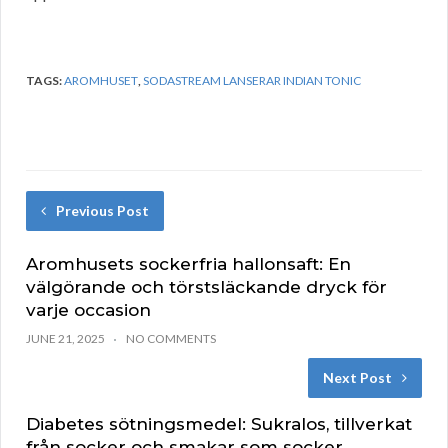
TAGS:
AROMHUSET
,
SODASTREAM LANSERAR INDIAN TONIC
Previous Post
Aromhusets sockerfria hallonsaft: En
välgörande och törstsläckande dryck för
varje occasion
JUNE 21, 2025
NO COMMENTS
Next Post
Diabetes sötningsmedel: Sukralos, tillverkat
från socker och smakar som socker.