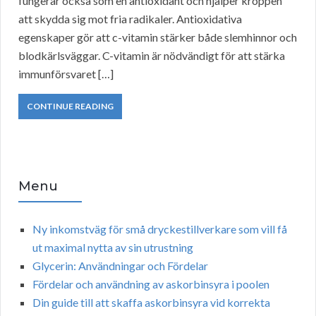
fungerar också som en antioxidant och hjälper kroppen
att skydda sig mot fria radikaler. Antioxidativa
egenskaper gör att c-vitamin stärker både slemhinnor och
blodkärlsväggar. C-vitamin är nödvändigt för att stärka
immunförsvaret […]
CONTINUE READING
Menu
Ny inkomstväg för små dryckestillverkare som vill få
ut maximal nytta av sin utrustning
Glycerin: Användningar och Fördelar
Fördelar och användning av askorbinsyra i poolen
Din guide till att skaffa askorbinsyra vid korrekta