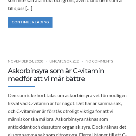
som inte kan äta frukt och grönt, även bland dem som är
till sjöss […]
CONTINUE READING
NOVEMBER 24, 2020
UNCATEGORIZED
NO COMMENTS
Askorbinsyra som är C-vitamin
medför att vi mår bättre
Den som icke hört talas om askorbinsyra vet förmodligen
likväl vad C-vitamin är för något. Det här är samma sak,
och C-vitaminer är förstås otroligt viktiga för att vi
människor ska må bra. Askorbinsyra räknas som
antioxidant och dessutom organisk syra. Dock räknas det
ej som samma sak som citronsyra. Flertal känner till att C-