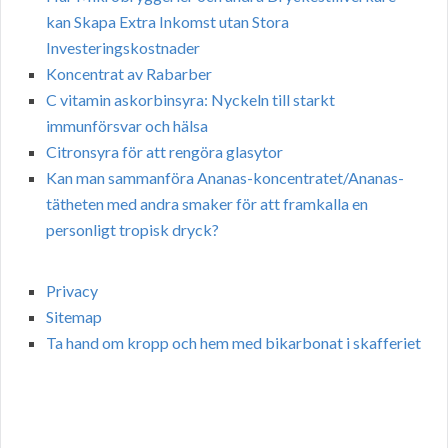
kan Skapa Extra Inkomst utan Stora
Investeringskostnader
Koncentrat av Rabarber
C vitamin askorbinsyra: Nyckeln till starkt
immunförsvar och hälsa
Citronsyra för att rengöra glasytor
Kan man sammanföra Ananas-koncentratet/Ananas-
tätheten med andra smaker för att framkalla en
personligt tropisk dryck?
Privacy
Sitemap
Ta hand om kropp och hem med bikarbonat i skafferiet