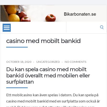
Search
for:
casino med mobilt bankid
OCTOBER 18, 2020
UNCATEGORIZED
NO COMMENTS
Du kan spela casino med mobilt
bankid överallt med mobilen eller
surfplattan
Ett mobilcasino kan även spelas i datorn. Du kan spela på
casino med mobilt bankid med en surfplatta som också är