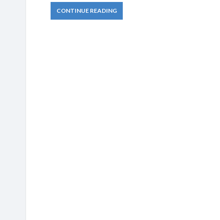
CONTINUE READING