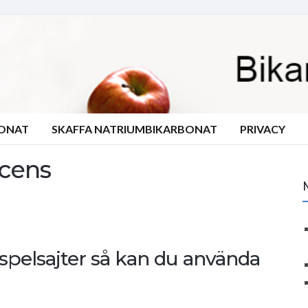
BONAT
SKAFFA NATRIUMBIKARBONAT
PRIVACY
icens
spelsajter så kan du använda