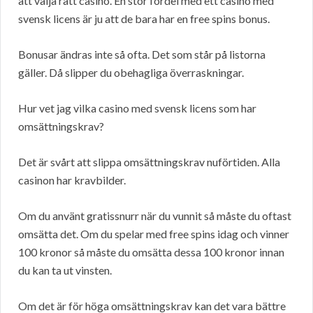
att välja rätt casino. En stor fördel med ett casino med
svensk licens är ju att de bara har en free spins bonus.
Bonusar ändras inte så ofta. Det som står på listorna
gäller. Då slipper du obehagliga överraskningar.
Hur vet jag vilka casino med svensk licens som har
omsättningskrav?
Det är svårt att slippa omsättningskrav nuförtiden. Alla
casinon har kravbilder.
Om du använt gratissnurr när du vunnit så måste du oftast
omsätta det. Om du spelar med free spins idag och vinner
100 kronor så måste du omsätta dessa 100 kronor innan
du kan ta ut vinsten.
Om det är för höga omsättningskrav kan det vara bättre