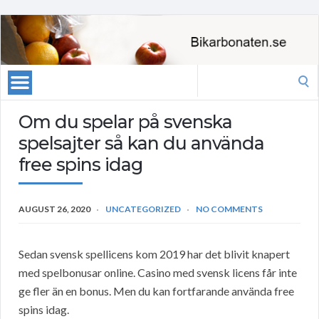
Search
for:
Om du spelar på svenska
spelsajter så kan du använda
free spins idag
AUGUST 26, 2020
UNCATEGORIZED
NO COMMENTS
Sedan svensk spellicens kom 2019 har det blivit knapert
med spelbonusar online. Casino med svensk licens får inte
ge fler än en bonus. Men du kan fortfarande använda free
spins idag.