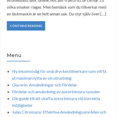
Aromhusets läsk, online, hos allt-fraktfritt.se De har 25
olika smaker i lager. Men hemläsk som du tillverkar med
en läskmaskin är en helt annan sak. Du styr själv över […]
CONTINUE READING
Menu
Ny inkomstväg för små dryckestillverkare som vill få
ut maximal nytta av sin utrustning
Glycerin: Användningar och Fördelar
Fördelar och användning av askorbinsyra i poolen
Din guide till att skaffa askorbinsyra vid korrekta
möjligheter
Julas Citronsyra: Effektiva Användningsområden och