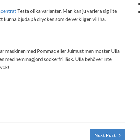
ncentrat
Testa olika varianter. Man kan ju variera sig lite
att kunna bjuda på drycken som de verkligen vill ha.
ddar maskinen med Pommac eller Julmust men moster Ulla
gen med hemmagjord sockerfri läsk. Ulla behöver inte
ryck!
Next Post