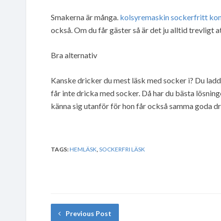
Smakerna är många.
kolsyremaskin sockerfritt ko
också. Om du får gäster så är det ju alltid trevligt 
Bra alternativ
Kanske dricker du mest läsk med socker i? Du la
får inte dricka med socker. Då har du bästa lösnin
känna sig utanför för hon får också samma goda d
TAGS:
HEMLÄSK
,
SOCKERFRI LÄSK
Previous Post