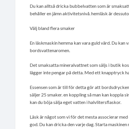
Du kan alltså dricka bubbelvatten som är smaksatt 
behåller en jämn aktivitetsnivå. hemläsk är dessut
Välj bland flera smaker
En läskmaskin hemma kan vara guld värd. Du kan vä
bordsvattenaromen.
Det smaksatta mineralvattnet som säljs i butik k
lägger inte pengar på detta. Med ett knapptryck 
Essensen som är till för detta gör att bordsdrycken 
säljer 25 smaker. en koppling så man kan koppla sin
kan du böja sälja eget vatten i halvlitersflaskor.
Läsk är något som vi för det mesta associerar med o
god. Du kan dricka den varje dag. Starta maskinen n