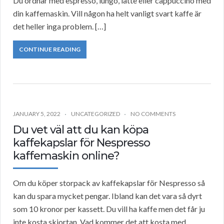
Du ordnar med espresso, lungo, latte eller cappuccino med
din kaffemaskin. Vill någon ha helt vanligt svart kaffe är
det heller inga problem. […]
CONTINUE READING
JANUARY 5, 2022
UNCATEGORIZED
NO COMMENTS
Du vet väl att du kan köpa
kaffekapslar för Nespresso
kaffemaskin online?
Om du köper storpack av kaffekapslar för Nespresso så
kan du spara mycket pengar. Ibland kan det vara så dyrt
som 10 kronor per kassett. Du vill ha kaffe men det får ju
inte kosta skjortan. Vad kommer det att kosta med