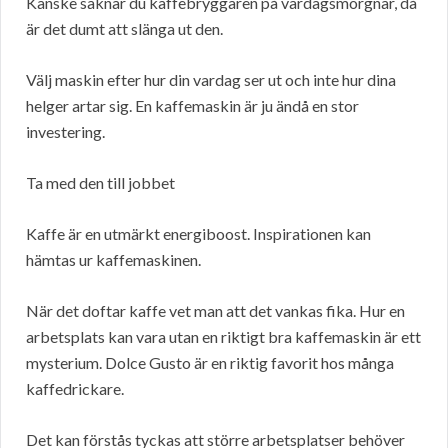
Kanske saknar du kaffebryggaren på vardagsmorgnar, då
är det dumt att slänga ut den.
Välj maskin efter hur din vardag ser ut och inte hur dina
helger artar sig. En kaffemaskin är ju ändå en stor
investering.
Ta med den till jobbet
Kaffe är en utmärkt energiboost. Inspirationen kan
hämtas ur kaffemaskinen.
När det doftar kaffe vet man att det vankas fika. Hur en
arbetsplats kan vara utan en riktigt bra kaffemaskin är ett
mysterium. Dolce Gusto är en riktig favorit hos många
kaffedrickare.
Det kan förstås tyckas att större arbetsplatser behöver