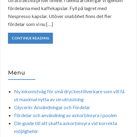
till attraktiva priser online. I denna artikel går vi igenom
fördelarna med kaffekapslar. Fyll på lagret med
Nespresso kapslar. Utöver snabbhet finns det fler
fördelar som vi nu […]
CONTINUE READING
Menu
Ny inkomstväg för små dryckestillverkare som vill få
ut maximal nytta av sin utrustning
Glycerin: Användningar och Fördelar
Fördelar och användning av askorbinsyra i poolen
Din guide till att skaffa askorbinsyra vid korrekta
möjligheter