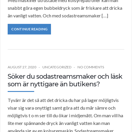
Med maskiner utrustade med kolsyrepatroner kan man
snabbt göra egen bubbeldryck som är friskare att dricka
än vanligt vatten. Och med sodastreamsmaker […]
CONTINUE READING
AUGUST 27, 2020
UNCATEGORIZED
NO COMMENTS
Söker du sodastreamsmaker och läsk
som är nyttigare än butikens?
Tyvärr är det så att det dricka du har på lager möjligtvis
visar sig vara onyttigt samt göra att du mår sämre och
möjligtvis t o m ser till du ökar i midjemått. Om man vill ha
lite mer spännande dryck än vanligt vatten kan man
använda sig av en kolsyremaskin. Sodastreamsmaker