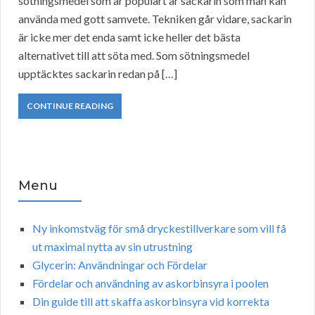
sötningsmedel som är populärt är sackarin som man kan
använda med gott samvete. Tekniken går vidare, sackarin
är icke mer det enda samt icke heller det bästa
alternativet till att söta med. Som sötningsmedel
upptäcktes sackarin redan på […]
CONTINUE READING
Menu
Ny inkomstväg för små dryckestillverkare som vill få
ut maximal nytta av sin utrustning
Glycerin: Användningar och Fördelar
Fördelar och användning av askorbinsyra i poolen
Din guide till att skaffa askorbinsyra vid korrekta