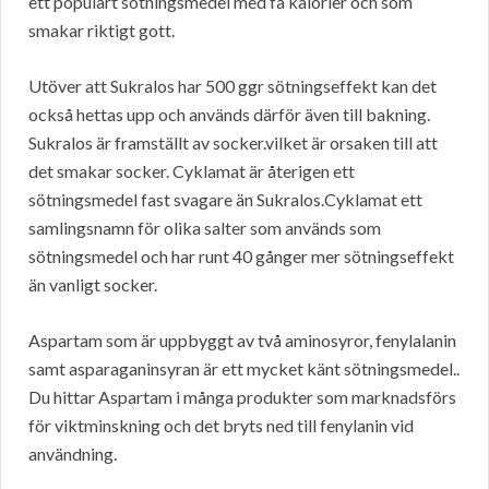
ett populärt sötningsmedel med få kalorier och som
smakar riktigt gott.
Utöver att Sukralos har 500 ggr sötningseffekt kan det
också hettas upp och används därför även till bakning.
Sukralos är framställt av socker.vilket är orsaken till att
det smakar socker. Cyklamat är återigen ett
sötningsmedel fast svagare än Sukralos.Cyklamat ett
samlingsnamn för olika salter som används som
sötningsmedel och har runt 40 gånger mer sötningseffekt
än vanligt socker.
Aspartam som är uppbyggt av två aminosyror, fenylalanin
samt asparaganinsyran är ett mycket känt sötningsmedel..
Du hittar Aspartam i många produkter som marknadsförs
för viktminskning och det bryts ned till fenylanin vid
användning.