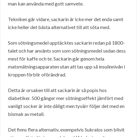
man kan använda med gott samvete.
Tekniken går vidare, sackarin är icke mer det enda samt
icke heller det bästa alternativet till att söta med.
Som sötningsmedel upptäcktes sackarin redan på 1800-
talet och har använts som som sötningsmedel sedan dess
mest för kaffe och te. Sackarin går genom hela
matsmätningsapparaten utan att tas upp så insulinnivån i
kroppen förblir oförändrad.
Detta är orsaken till att sackarin är så popis hos
diabetiker. 500 gånger mer sötningseffekt jämfört med
vanligt socker är inte dåligt men tyvärr följer det med en
bismak av metall.
Det finns flera alternativ, exempelvis Sukralos som blivit