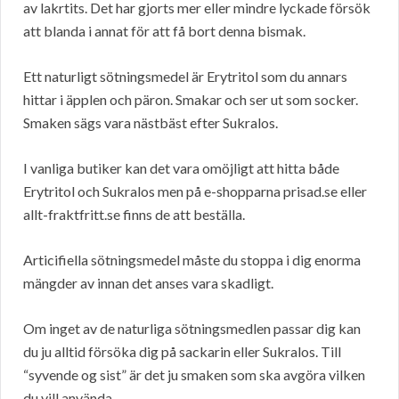
av lakrtits. Det har gjorts mer eller mindre lyckade försök
att blanda i annat för att få bort denna bismak.
Ett naturligt sötningsmedel är Erytritol som du annars
hittar i äpplen och päron. Smakar och ser ut som socker.
Smaken sägs vara nästbäst efter Sukralos.
I vanliga butiker kan det vara omöjligt att hitta både
Erytritol och Sukralos men på e-shopparna prisad.se eller
allt-fraktfritt.se finns de att beställa.
Articifiella sötningsmedel måste du stoppa i dig enorma
mängder av innan det anses vara skadligt.
Om inget av de naturliga sötningsmedlen passar dig kan
du ju alltid försöka dig på sackarin eller Sukralos. Till
“syvende og sist” är det ju smaken som ska avgöra vilken
du vill använda.