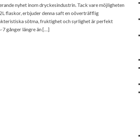
erande nyhet inom dryckesindustrin. Tack vare möjligheten
2L flaskor, erbjuder denna saft en oöverträfflig
eristiska sötma, fruktighet och syrlighet är perfekt
 6-7 gånger längre än […]