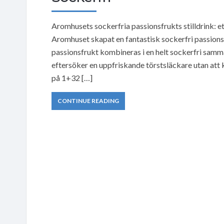
Aromhusets sockerfria passionsfrukts stilldrink: e
Aromhuset skapat en fantastisk sockerfri passionsfr
passionsfrukt kombineras i en helt sockerfri samm
eftersöker en uppfriskande törstsläckare utan at
på 1+32 […]
CONTINUE READING