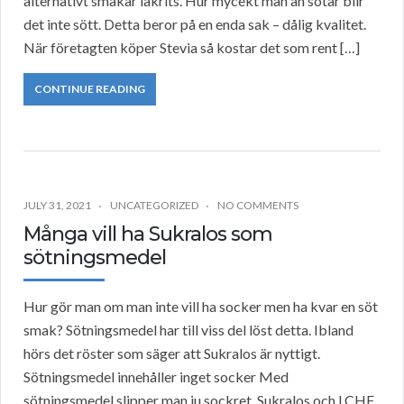
alternativt smakar lakrits. Hur mycekt man än sötar blir
det inte sött. Detta beror på en enda sak – dålig kvalitet.
När företagten köper Stevia så kostar det som rent […]
CONTINUE READING
JULY 31, 2021
UNCATEGORIZED
NO COMMENTS
Många vill ha Sukralos som
sötningsmedel
Hur gör man om man inte vill ha socker men ha kvar en söt
smak? Sötningsmedel har till viss del löst detta. Ibland
hörs det röster som säger att Sukralos är nyttigt.
Sötningsmedel innehåller inget socker Med
sötningsmedel slipper man ju sockret. Sukralos och LCHF