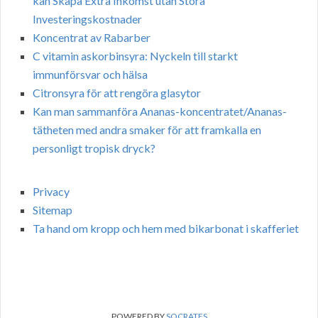
kan Skapa Extra Inkomst utan Stora
Investeringskostnader
Koncentrat av Rabarber
C vitamin askorbinsyra: Nyckeln till starkt
immunförsvar och hälsa
Citronsyra för att rengöra glasytor
Kan man sammanföra Ananas-koncentratet/Ananas-
tätheten med andra smaker för att framkalla en
personligt tropisk dryck?
Privacy
Sitemap
Ta hand om kropp och hem med bikarbonat i skafferiet
POWERED BY
SOCRATES