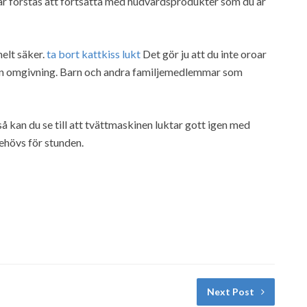
s är förstås att fortsätta med hudvårdsprodukter som du är
elt säker.
ta bort kattkiss lukt
Det gör ju att du inte oroar
 i din omgivning. Barn och andra familjemedlemmar som
så kan du se till att tvättmaskinen luktar gott igen med
behövs för stunden.
Next Post