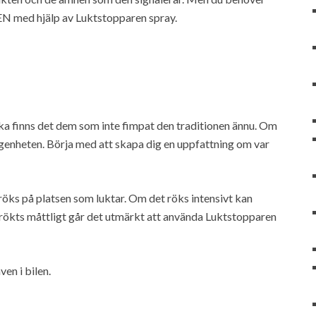
ktEN med hjälp av Luktstopparen spray.
lika finns det dem som inte fimpat den traditionen ännu. Om
ägenheten. Börja med att skapa dig en uppfattning om var
 röks på platsen som luktar. Om det röks intensivt kan
 rökts måttligt går det utmärkt att använda Luktstopparen
en i bilen.