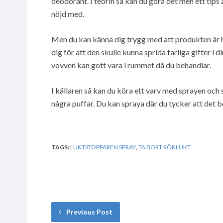
deodorant. I teorin så kan du göra det men ett tip
nöjd med.
Men du kan känna dig trygg med att produkten är h
dig för att den skulle kunna sprida farliga gifter
vovven kan gott vara i rummet då du behandlar.
I källaren så kan du köra ett varv med sprayen och 
några puffar. Du kan spraya där du tycker att det 
TAGS:
LUKTSTOPPAREN SPRAY
,
TA BORT RÖKLUKT
Previous Post