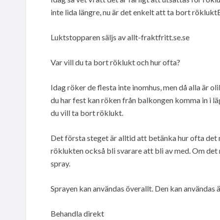
inte lida längre, nu är det enkelt att ta bort röklu
Luktstopparen säljs av allt-fraktfritt.se.se
Var vill du ta bort röklukt och hur ofta?
Idag röker de flesta inte inomhus, men då alla är o
du har fest kan röken från balkongen komma in i l
du vill ta bort röklukt.
Det första steget är alltid att betänka hur ofta det
röklukten också bli svarare att bli av med. Om det
spray.
Sprayen kan användas överallt. Den kan användas äv
Behandla direkt