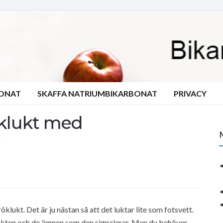
BONAT
SKAFFA NATRIUMBIKARBONAT
PRIVACY
öklukt med
klukt. Det är ju nästan så att det luktar lite som fotsvett.
röklukten och de ämnen som den signalerar. Men du behöver