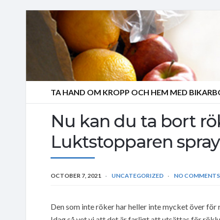
TA HAND OM KROPP OCH HEM MED BIKAR
Nu kan du ta bort r
Luktstopparen spray
OCTOBER 7, 2021
UNCATEGORIZED
NO COMMENTS
Den som inte röker har heller inte mycket över för rö
Idag så vet vi att det är farligt att utsättas för 