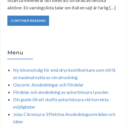
listan så minimerar du risken att bli lurad av oetiska
aktörer. En varningslista talar om ifall en sajt är farlig […]
CONTINUE READING
Menu
Ny inkomstväg för små dryckestillverkare som vill få
ut maximal nytta av sin utrustning
Glycerin: Användningar och Fördelar
Fördelar och användning av askorbinsyra i poolen
Din guide till att skaffa askorbinsyra vid korrekta
möjligheter
Julas Citronsyra: Effektiva Användningsområden och
Idéer