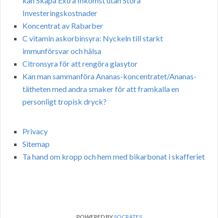
kan Skapa Extra Inkomst utan Stora
Investeringskostnader
Koncentrat av Rabarber
C vitamin askorbinsyra: Nyckeln till starkt
immunförsvar och hälsa
Citronsyra för att rengöra glasytor
Kan man sammanföra Ananas-koncentratet/Ananas-
tätheten med andra smaker för att framkalla en
personligt tropisk dryck?
Privacy
Sitemap
Ta hand om kropp och hem med bikarbonat i skafferiet
POWERED BY
SOCRATES