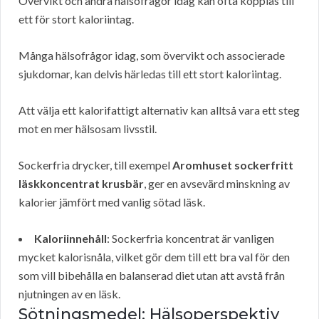
Övervikt och andra hälsofrågor idag kan ofta kopplas till
ett för stort kaloriintag.
Många hälsofrågor idag, som övervikt och associerade
sjukdomar, kan delvis härledas till ett stort kaloriintag.
Att välja ett kalorifattigt alternativ kan alltså vara ett steg
mot en mer hälsosam livsstil.
Sockerfria drycker, till exempel
Aromhuset sockerfritt
läskkoncentrat krusbär
, ger en avsevärd minskning av
kalorier jämfört med vanlig sötad läsk.
Kaloriinnehåll
: Sockerfria koncentrat är vanligen
mycket kalorisnåla, vilket gör dem till ett bra val för den
som vill bibehålla en balanserad diet utan att avstå från
njutningen av en läsk.
Sötningsmedel: Hälsoperspektiv