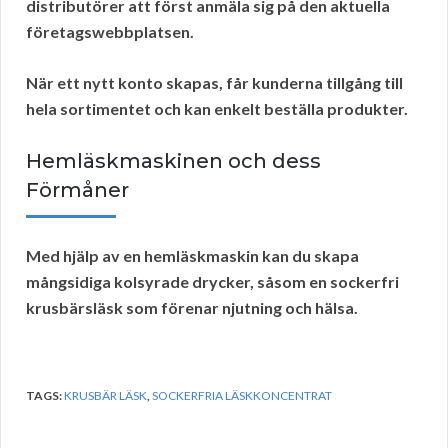
distributörer
att först
anmäla sig
på den aktuella
företagswebbplatsen.
När ett
nytt konto skapas
, får kunderna tillgång till
hela sortimentet och kan enkelt beställa produkter.
Hemläskmaskinen och dess
Förmåner
Med hjälp av en hemläskmaskin kan du skapa
mångsidiga kolsyrade drycker, såsom en sockerfri
krusbärsläsk
som förenar njutning och hälsa.
TAGS:
KRUSBÄR LÄSK
,
SOCKERFRIA LÄSKKONCENTRAT